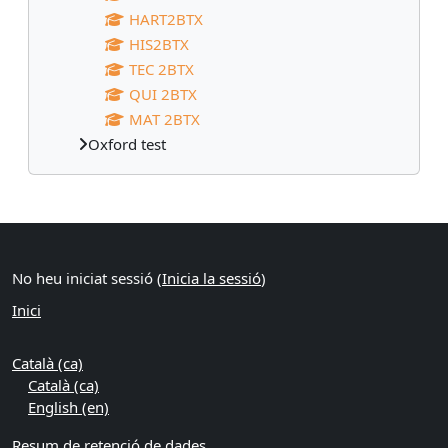
HART2BTX
HIS2BTX
TEC 2BTX
QUI 2BTX
MAT 2BTX
Oxford test
Blocs suplementaris
No heu iniciat sessió (
Inicia la sessió
)
Inici
Català ‎(ca)‎
Català ‎(ca)‎
English ‎(en)‎
Resum de retenció de dades