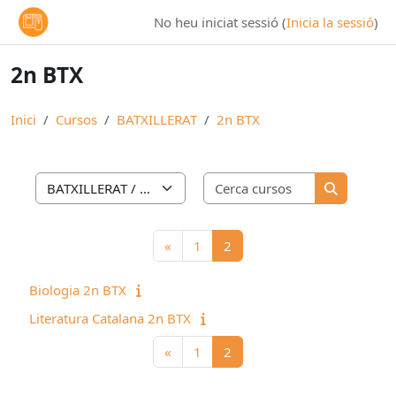
Ves al contingut principal
No heu iniciat sessió (
Inicia la sessió
)
2n BTX
Inici
Cursos
BATXILLERAT
2n BTX
Cerca cursos
Categories de cursos
Cerca curs
Pàgina anterior
Pàgina 1
Pàgina 2
«
1
2
Biologia 2n BTX
Literatura Catalana 2n BTX
Pàgina anterior
Pàgina 1
Pàgina 2
«
1
2