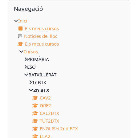
Blocs
Omet Navegació
Navegació
Inici
Els meus cursos
Notícies del lloc
Els meus cursos
Cursos
PRIMÀRIA
ESO
BATXILLERAT
1r BTX
2n BTX
CAV2
GRE2
CAL2BTX
TUT2BTX
ENGLISH 2nd BTX
LLA2