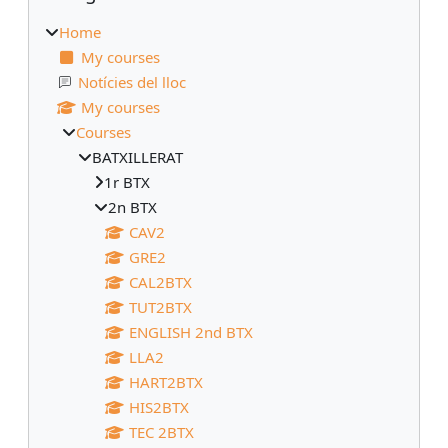
Home
My courses
Notícies del lloc
My courses
Courses
BATXILLERAT
1r BTX
2n BTX
CAV2
GRE2
CAL2BTX
TUT2BTX
ENGLISH 2nd BTX
LLA2
HART2BTX
HIS2BTX
TEC 2BTX