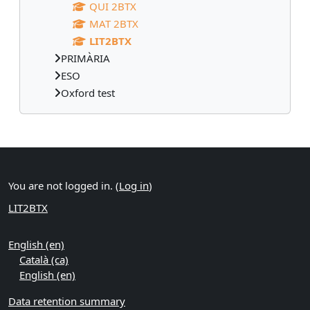
QUI 2BTX
MAT 2BTX
LIT2BTX
PRIMÀRIA
ESO
Oxford test
Supplementary blocks
You are not logged in. (
Log in
)
LIT2BTX
English ‎(en)‎
Català ‎(ca)‎
English ‎(en)‎
Data retention summary