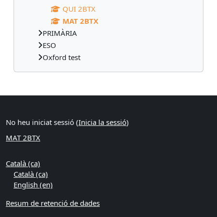
QUI 2BTX
MAT 2BTX
PRIMÀRIA
ESO
Oxford test
Blocs suplementaris
No heu iniciat sessió (
Inicia la sessió
)
MAT 2BTX
Català ‎(ca)‎
Català ‎(ca)‎
English ‎(en)‎
Resum de retenció de dades