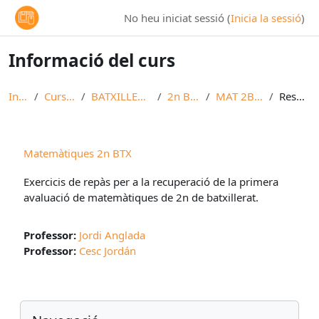
Ves al contingut principal
No heu iniciat sessió (
Inicia la sessió
)
Informació del curs
Inici
Cursos
BATXILLERAT
2n BTX
MAT 2BTX
Resum
Matemàtiques 2n BTX
Exercicis de repàs per a la recuperació de la primera
avaluació de matemàtiques de 2n de batxillerat.
Professor:
Jordi Anglada
Professor:
Cesc Jordán
Blocs
Omet Navegació