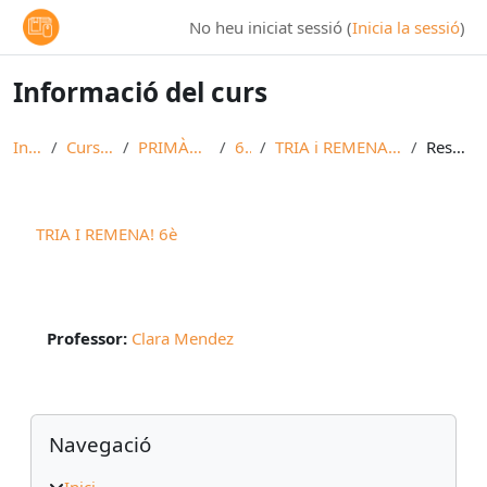
Ves al contingut principal
No heu iniciat sessió (
Inicia la sessió
)
Informació del curs
Inici
Cursos
PRIMÀRIA
6è
TRIA i REMENA 6è
Resum
TRIA I REMENA! 6è
Professor:
Clara Mendez
Blocs
Omet Navegació
Navegació
Inici