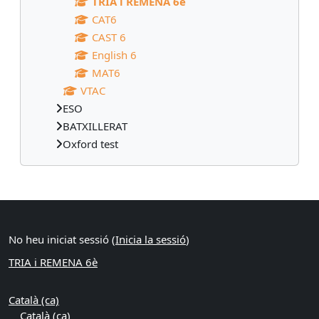
TRIA i REMENA 6è
CAT6
CAST 6
English 6
MAT6
VTAC
ESO
BATXILLERAT
Oxford test
Blocs suplementaris
No heu iniciat sessió (
Inicia la sessió
)
TRIA i REMENA 6è
Català ‎(ca)‎
Català ‎(ca)‎