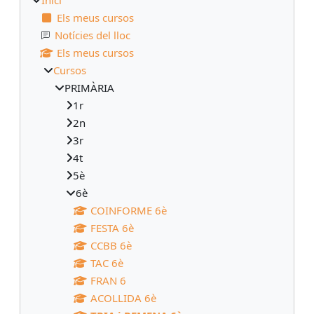
Els meus cursos
Notícies del lloc
Els meus cursos
Cursos
PRIMÀRIA
1r
2n
3r
4t
5è
6è
COINFORME 6è
FESTA 6è
CCBB 6è
TAC 6è
FRAN 6
ACOLLIDA 6è