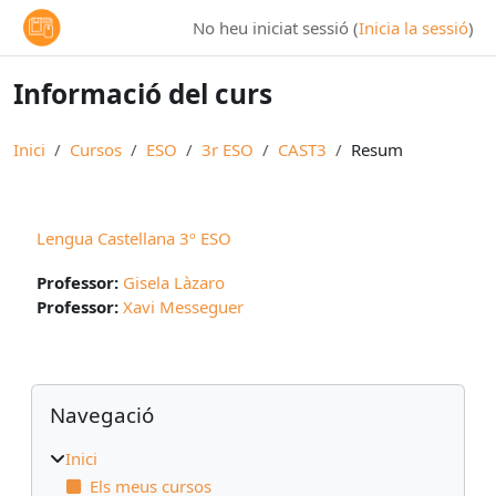
Ves al contingut principal
No heu iniciat sessió (
Inicia la sessió
)
Informació del curs
Inici
Cursos
ESO
3r ESO
CAST3
Resum
Lengua Castellana 3º ESO
Professor:
Gisela Làzaro
Professor:
Xavi Messeguer
Blocs
Omet Navegació
Navegació
Inici
Els meus cursos