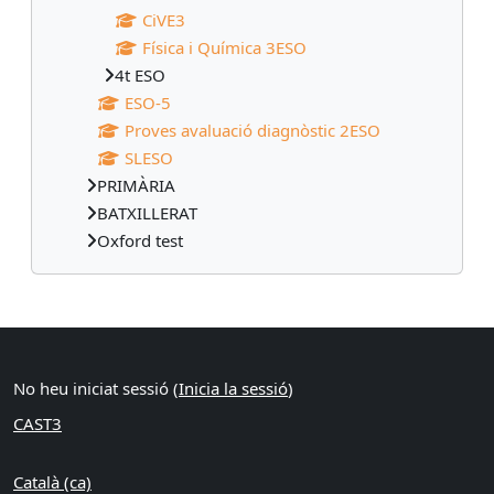
CiVE3
Física i Química 3ESO
4t ESO
ESO-5
Proves avaluació diagnòstic 2ESO
SLESO
PRIMÀRIA
BATXILLERAT
Oxford test
Blocs suplementaris
No heu iniciat sessió (
Inicia la sessió
)
CAST3
Català ‎(ca)‎