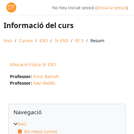
Ves al contingut principal
No heu iniciat sessió (
Inicia la sessió
)
Informació del curs
Inici
Cursos
ESO
3r ESO
EF 3
Resum
Educació Física 3r ESO
Professor:
Enric Barrull
Professor:
Xavi Bellés
Blocs
Omet Navegació
Navegació
Inici
Els meus cursos