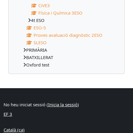
CiVE3
Física i Química 3ESO
4t ESO
ESO-5
Proves avaluació diagnòstic 2ESO
SLESO
PRIMÀRIA
BATXILLERAT
Oxford test
Blocs suplementaris
No heu iniciat sessió (
Inicia la sessió
)
EF 3
Català ‎(ca)‎