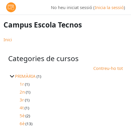
Ves al contingut principal
No heu iniciat sessió (
Inicia la sessió
)
Campus Escola Tecnos
Inici
Categories de cursos
Contreu-ho tot
PRIMÀRIA
(1)
1r
(1)
2n
(1)
3r
(1)
4t
(1)
5è
(2)
6è
(13)