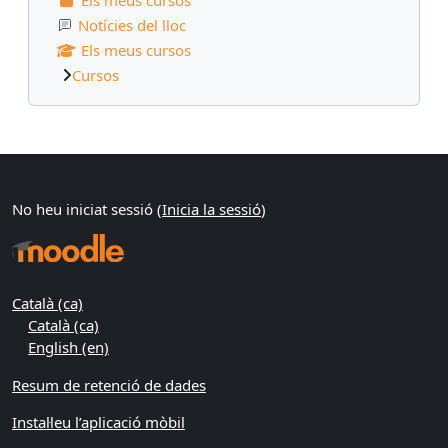
Notícies del lloc
Els meus cursos
Cursos
Blocs suplementaris
No heu iniciat sessió (
Inicia la sessió
)
Català ‎(ca)‎
Català ‎(ca)‎
English ‎(en)‎
Resum de retenció de dades
Instal·leu l’aplicació mòbil