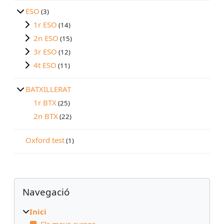
ESO
(3)
1r ESO
(14)
2n ESO
(15)
3r ESO
(12)
4t ESO
(11)
BATXILLERAT
1r BTX
(25)
2n BTX
(22)
Oxford test
(1)
Blocs
Omet Navegació
Navegació
Inici
Els meus cursos